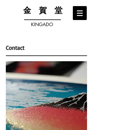
金 賀 堂
KINGADO
Contact